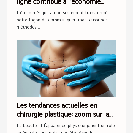
ligne contribue à l'économie
circulaire
L'ère numérique a non seulement transformé
notre façon de communiquer, mais aussi nos
méthodes...
Les tendances actuelles en
chirurgie plastique: zoom sur la
liposuccion HD
La beauté et l'apparence physique jouent un rôle
indéniable dans notre société. Avec les