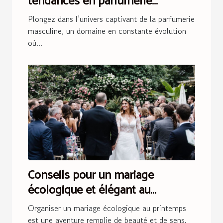
tendances en parfumerie
masculine
Plongez dans l’univers captivant de la parfumerie
masculine, un domaine en constante évolution
où...
Conseils pour un mariage
écologique et élégant au
printemps
Organiser un mariage écologique au printemps
est une aventure remplie de beauté et de sens.