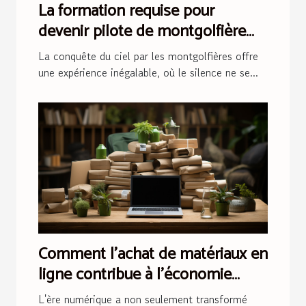
La formation requise pour
devenir pilote de montgolfière
publicitaire
La conquête du ciel par les montgolfières offre
une expérience inégalable, où le silence ne se...
Comment l'achat de matériaux en
ligne contribue à l'économie
circulaire
L'ère numérique a non seulement transformé