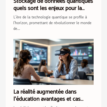
Stockage de données quantiques
quels sont les enjeux pour la
sécurité informatique
L'ère de la technologie quantique se profile à
l'horizon, promettant de révolutionner le monde
de...
La réalité augmentée dans
l'éducation avantages et cas
d'usage innovants