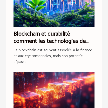
Blockchain et durabilité
comment les technologies de
registre distribué contribuent à
La blockchain est souvent associée à la finance
un avenir écologique
et aux cryptomonnaies, mais son potentiel
dépasse...